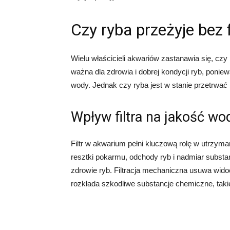
Czy ryba przeżyje bez f
Wielu właścicieli akwariów zastanawia się, czy 
ważna dla zdrowia i dobrej kondycji ryb, poni
wody. Jednak czy ryba jest w stanie przetrwać b
Wpływ filtra na jakość wo
Filtr w akwarium pełni kluczową rolę w utrzym
resztki pokarmu, odchody ryb i nadmiar subst
zdrowie ryb. Filtracja mechaniczna usuwa widoc
rozkłada szkodliwe substancje chemiczne, takie