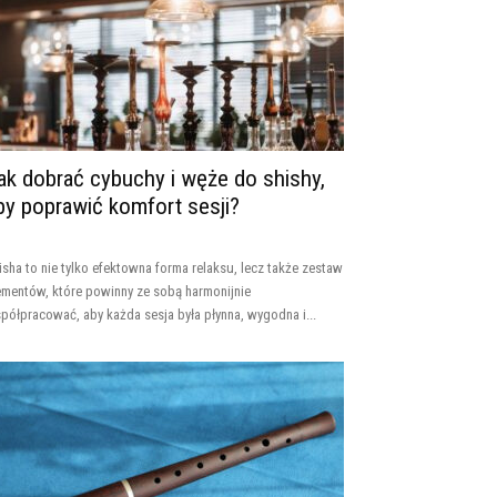
ak dobrać cybuchy i węże do shishy,
by poprawić komfort sesji?
isha to nie tylko efektowna forma relaksu, lecz także zestaw
ementów, które powinny ze sobą harmonijnie
półpracować, aby każda sesja była płynna, wygodna i...