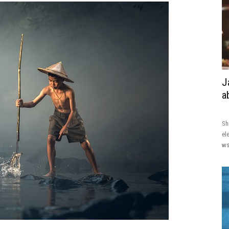
J
a
Sh
el
ws