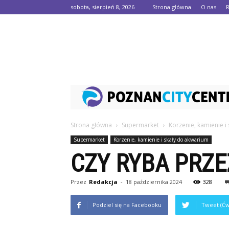
sobota, sierpień 8, 2026
Strona główna
O nas
Strona główna
Supermarket
Korzenie, kamienie i
Supermarket
Korzenie, kamienie i skały do akwarium
CZY RYBA PRZE
Przez
Redakcja
-
18 października 2024
328
Podziel się na Facebooku
Tweet (Ćw