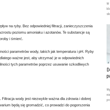
W 
kl
sk
yw na ryby. Bez odpowiedniej filtracji, zanieczyszczenia
wzrostu poziomu amoniaku i azotanów. Te substancje są
roby i śmierć.
ilności parametrów wody, takich jak temperatura i pH. Ryby
dlatego ważne jest, aby utrzymać je w odpowiednich
bilności tych parametrów poprzez usuwanie szkodliwych
D
p
Wy
ni
a. Filtracja wody jest niezwykle ważna dla zdrowia i dobrej
pr
akwarium będą się gromadzić, co prowadzi do pogorszenia