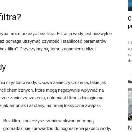
iltra?
C
p
ryba może przeżyć bez filtra. Filtracja wody jest niezwykle
eważ pomaga utrzymać czystość i stabilność parametrów
Fl
ez filtra? Przyjrzyjmy się temu zagadnieniu bliżej.
wy
sz
dz
dy
aniu czystości wody. Usuwa zanieczyszczenia, takie jak
ancji chemicznych, które mogą negatywnie wpływać na
zne zanieczyszczenia, natomiast filtracja biologiczna
 jak amoniak i azotany, na mniej toksyczne związki.
Bez filtra, zanieczyszczenia w akwarium mogą
N
gromadzić się i prowadzić do pogorszenia jakości wody.