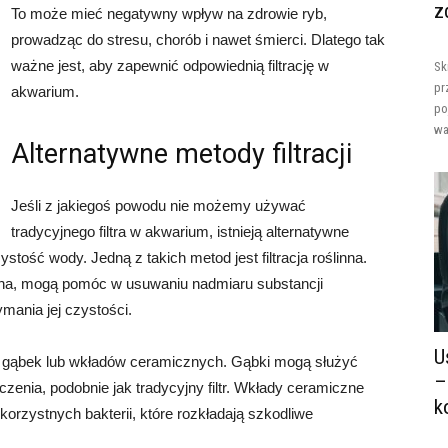
z
To może mieć negatywny wpływ na zdrowie ryb,
prowadząc do stresu, chorób i nawet śmierci. Dlatego tak
ważne jest, aby zapewnić odpowiednią filtrację w
Sk
pr
akwarium.
po
wa
Alternatywne metody filtracji
Jeśli z jakiegoś powodu nie możemy używać
tradycyjnego filtra w akwarium, istnieją alternatywne
stość wody. Jedną z takich metod jest filtracja roślinna.
ryna, mogą pomóc w usuwaniu nadmiaru substancji
mania jej czystości.
U
iem gąbek lub wkładów ceramicznych. Gąbki mogą służyć
–
czenia, podobnie jak tradycyjny filtr. Wkłady ceramiczne
k
orzystnych bakterii, które rozkładają szkodliwe