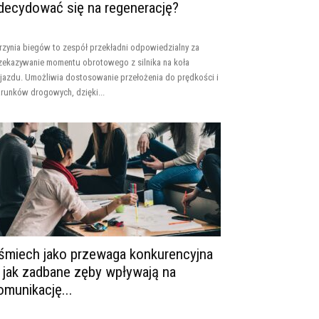
decydować się na regenerację?
rzynia biegów to zespół przekładni odpowiedzialny za
zekazywanie momentu obrotowego z silnika na koła
jazdu. Umożliwia dostosowanie przełożenia do prędkości i
runków drogowych, dzięki...
śmiech jako przewaga konkurencyjna
 jak zadbane zęby wpływają na
omunikację...