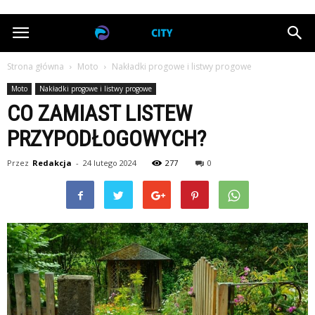
poznancitycenter.pl
Strona główna
Moto
Nakładki progowe i listwy progowe
Moto
Nakładki progowe i listwy progowe
CO ZAMIAST LISTEW
PRZYPODŁOGOWYCH?
Przez
Redakcja
-
24 lutego 2024
277
0