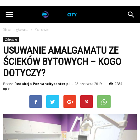
poznancitycenter.pl
Strona główna
Zdrowie
Zdrowie
USUWANIE AMALGAMATU ZE
ŚCIEKÓW BYTOWYCH – KOGO
DOTYCZY?
Przez
Redakcja Poznancitycenter.pl
-
28 czerwca 2019
2284
0